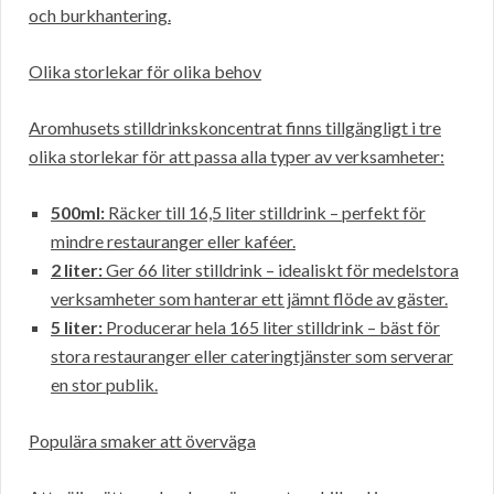
och burkhantering.
Olika storlekar för olika behov
Aromhusets stilldrinkskoncentrat finns tillgängligt i tre
olika storlekar för att passa alla typer av verksamheter:
500ml:
Räcker till 16,5 liter stilldrink – perfekt för
mindre restauranger eller kaféer.
2 liter:
Ger 66 liter stilldrink – idealiskt för medelstora
verksamheter som hanterar ett jämnt flöde av gäster.
5 liter:
Producerar hela 165 liter stilldrink – bäst för
stora restauranger eller cateringtjänster som serverar
en stor publik.
Populära smaker att överväga