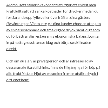
Aromhusets stilldrinkskoncentrat utgör ett enkelt men
kraftfullt sätt att sänka kostnader för drycker medan du
fortfarande uppfyller, eller överträffar, dina gästers
förväntningar. Vänta inte, ge dina kunder chansen att njuta
av en hälsosammare och smakligare dryck samtidigt som
du förbättrar din restaurangs ekonomiska balans. Logga
in på nettogrossisten.se idag och börja se skillnaden
direkt.
Och om du själv är privatperson och är intresserad av
dessa smakrika stilldrinks, finns de tillgängliga för köp på
allt-fraktfritt.se. Njut av en sockerfri men utsökt dryck i
ditt eget hem!