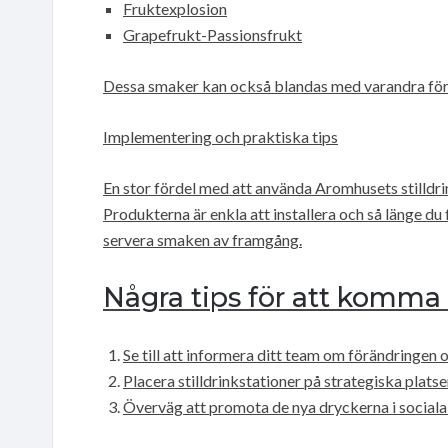
Fruktexplosion
Grapefrukt-Passionsfrukt
Dessa smaker kan också blandas med varandra för 
Implementering och praktiska tips
En stor fördel med att använda Aromhusets stilldri
Produkterna är enkla att installera och så länge du 
servera smaken av framgång.
Några tips för att komma
Se till att informera ditt team om förändringen
Placera stilldrinkstationer på strategiska platser
Överväg att promota de nya dryckerna i sociala 