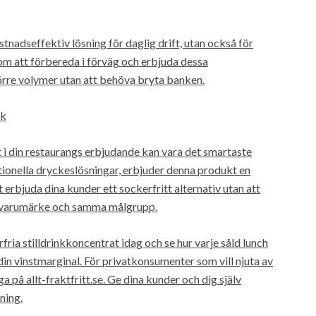
tnadseffektiv lösning för daglig drift, utan också för
m att förbereda i förväg och erbjuda dessa
örre volymer utan att behöva bryta banken.
nk
i din restaurangs erbjudande kan vara det smartaste
tionella dryckeslösningar, erbjuder denna produkt en
rbjuda dina kunder ett sockerfritt alternativ utan att
t varumärke och samma målgrupp.
fria stilldrinkkoncentrat idag och se hur varje såld lunch
 din vinstmarginal. För privatkonsumenter som vill njuta av
a på allt-fraktfritt.se. Ge dina kunder och dig själv
ning.