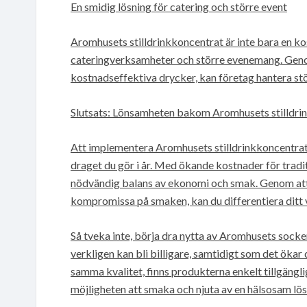
En smidig lösning för catering och större event
Aromhusets stilldrinkkoncentrat är inte bara en kos
cateringverksamheter och större evenemang. Geno
kostnadseffektiva drycker, kan företag hantera st
Slutsats: Lönsamheten bakom Aromhusets stilldri
Att implementera Aromhusets stilldrinkkoncentrat 
draget du gör i år. Med ökande kostnader för tradi
nödvändig balans av ekonomi och smak. Genom att e
kompromissa på smaken, kan du differentiera dit
Så tveka inte, börja dra nytta av Aromhusets socker
verkligen kan bli billigare, samtidigt som det ökar
samma kvalitet, finns produkterna enkelt tillgänglig
möjligheten att smaka och njuta av en hälsosam lös