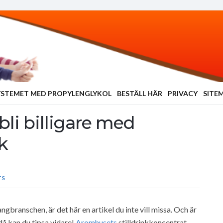
YSTEMET MED PROPYLENGLYKOL
BESTÄLL HÄR
PRIVACY
SITE
bli billigare med
k
TS
gbranschen, är det här en artikel du inte vill missa. Och är
då kan du tipsa vidare!
Aromhusets
stilldrinkkoncentrat