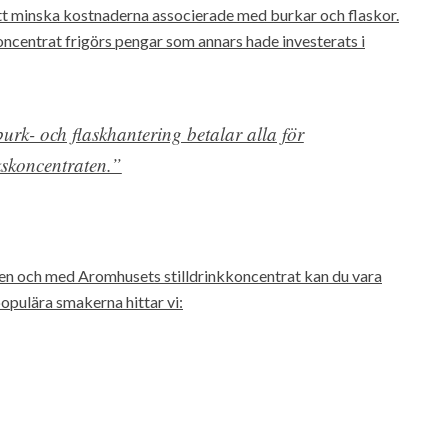
att minska kostnaderna associerade med burkar och flaskor.
oncentrat frigörs pengar som annars hade investerats i
urk- och flaskhantering betalar alla för
nkskoncentraten.”
sen och med Aromhusets stilldrinkkoncentrat kan du vara
populära smakerna hittar vi: