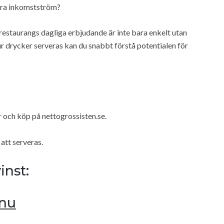
tra inkomstström?
 restaurangs dagliga erbjudande är inte bara enkelt utan
r drycker serveras kan du snabbt förstå potentialen för
 och köp på nettogrossisten.se.
 att serveras.
inst:
 nu