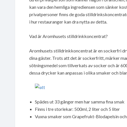
kan vara den hemliga ingrediensen som sänker kos
privatpersoner finns de goda stilldrinkskoncentraten
i hur restauranger kan dra nytta av detta.
Vad är Aromhusets stilldrinkkoncentrat?
Aromhusets stilldrinkkoncentrat är en sockerfri dr
dina gäster. Trots att det är sockerfritt, märker m
sötningsmedel som tillverkats av socker och är 600
dessa drycker kan anpassas i olika smaker och blan
Spädes ut 33 gånger men har samma fina smak
Finns i tre storlekar: 500ml, 2 liter och 5 liter
Vuxna smaker som Grapefrukt-Blodapelsin och