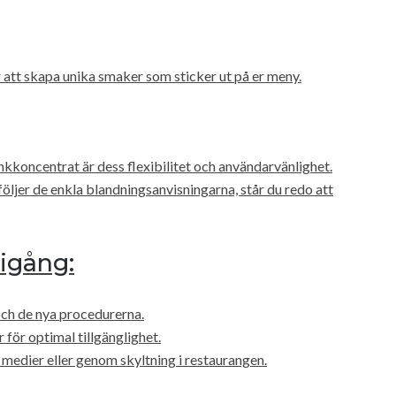
att skapa unika smaker som sticker ut på er meny.
nkkoncentrat är dess flexibilitet och användarvänlighet.
följer de enkla blandningsanvisningarna, står du redo att
 igång:
 och de nya procedurerna.
 för optimal tillgänglighet.
medier eller genom skyltning i restaurangen.