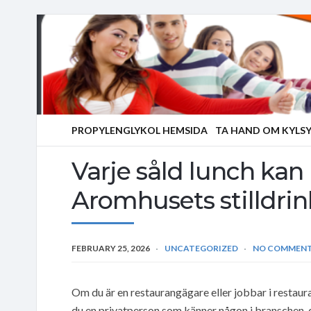
PROPYLENGLYKOL HEMSIDA
TA HAND OM KYLS
Varje såld lunch kan 
Aromhusets stilldrin
FEBRUARY 25, 2026
UNCATEGORIZED
NO COMMEN
Om du är en restaurangägare eller jobbar i restauran
du en privatperson som känner någon i branschen, 