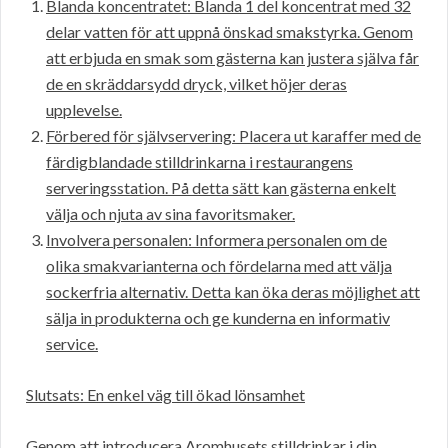
Blanda koncentratet: Blanda 1 del koncentrat med 32
delar vatten för att uppnå önskad smakstyrka. Genom
att erbjuda en smak som gästerna kan justera själva får
de en skräddarsydd dryck, vilket höjer deras
upplevelse.
Förbered för självservering: Placera ut karaffer med de
färdigblandade stilldrinkarna i restaurangens
serveringsstation. På detta sätt kan gästerna enkelt
välja och njuta av sina favoritsmaker.
Involvera personalen: Informera personalen om de
olika smakvarianterna och fördelarna med att välja
sockerfria alternativ. Detta kan öka deras möjlighet att
sälja in produkterna och ge kunderna en informativ
service.
Slutsats: En enkel väg till ökad lönsamhet
Genom att introducera Aromhusets stilldrinkar i din