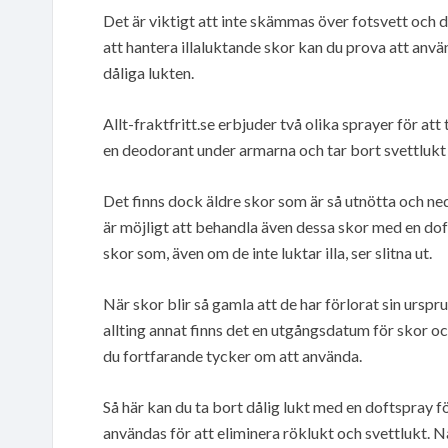
Det är viktigt att inte skämmas över fotsvett och de
att hantera illaluktande skor kan du prova att anvä
dåliga lukten.
Allt-fraktfritt.se erbjuder två olika sprayer för a
en deodorant under armarna och tar bort svettlukt i
Det finns dock äldre skor som är så utnötta och n
är möjligt att behandla även dessa skor med en dof
skor som, även om de inte luktar illa, ser slitna ut.
När skor blir så gamla att de har förlorat sin urspr
allting annat finns det en utgångsdatum för skor 
du fortfarande tycker om att använda.
Så här kan du ta bort dålig lukt med en doftspray f
användas för att eliminera röklukt och svettlukt. 