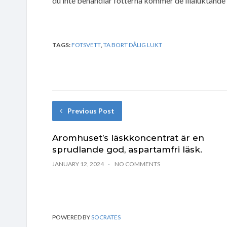
du inte behandlar fötterna kommer de illaluktande 
TAGS:
FOTSVETT
,
TA BORT DÅLIG LUKT
Previous Post
Aromhuset’s läskkoncentrat är en
sprudlande god, aspartamfri läsk.
JANUARY 12, 2024
NO COMMENTS
POWERED BY
SOCRATES