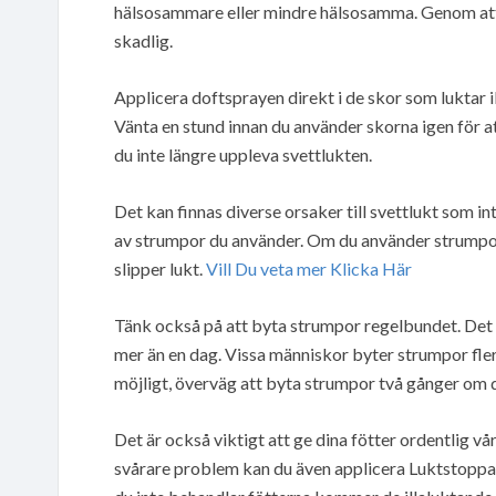
hälsosammare eller mindre hälsosamma. Genom att v
skadlig.
Applicera doftsprayen direkt i de skor som luktar il
Vänta en stund innan du använder skorna igen för a
du inte längre uppleva svettlukten.
Det kan finnas diverse orsaker till svettlukt som i
av strumpor du använder. Om du använder strumpor 
slipper lukt.
Vill Du veta mer Klicka Här
Tänk också på att byta strumpor regelbundet. Det 
mer än en dag. Vissa människor byter strumpor fle
möjligt, överväg att byta strumpor två gånger om 
Det är också viktigt att ge dina fötter ordentlig vår
svårare problem kan du även applicera Luktstoppar