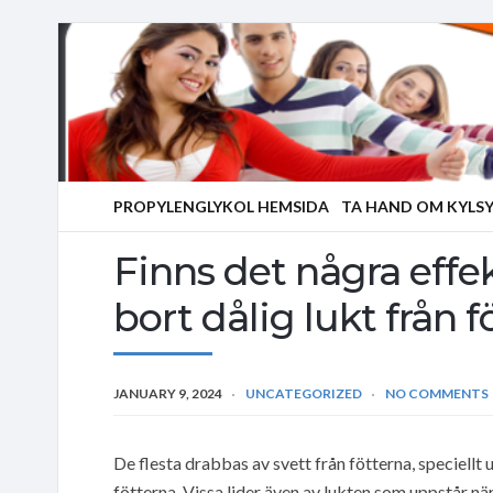
PROPYLENGLYKOL HEMSIDA
TA HAND OM KYLS
Finns det några effek
bort dålig lukt från f
JANUARY 9, 2024
UNCATEGORIZED
NO COMMENTS
De flesta drabbas av svett från fötterna, speciellt 
fötterna. Vissa lider även av lukten som uppstår