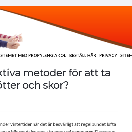
YSTEMET MED PROPYLENGLYKOL
BESTÄLL HÄR
PRIVACY
SITE
tiva metoder för att ta
ötter och skor?
under vintertider när det är besvärligt att regelbundet lufta
 när man bär sandaler utan strumpor på sommaren|Dessutom