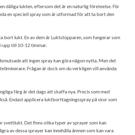
n dåliga lukten, eftersom det är en naturlig företeelse. För
nda en speciell spray som är utformad för att ta bort den
tt ta bort lukt. En av dem är Luktstopparen, som fungerar som
 upp till 10-12 timmar.
edsmutsade att ingen spray kan göra någon nytta. Men det
teliminerare. Frågan är dock om du verkligen vill använda
ungliga färg är det dags att skaffa nya. Precis som med
också. Endast applicera luktborttagningsspray på skor som
ör svettlukt. Det finns olika typer av sprayer som kan
Några av dessa sprayer kan innehålla ämnen som kan vara