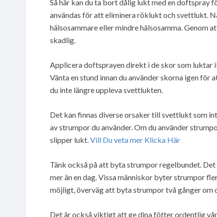
Så här kan du ta bort dålig lukt med en doftspray f
användas för att eliminera röklukt och svettlukt. 
hälsosammare eller mindre hälsosamma. Genom att v
skadlig.
Applicera doftsprayen direkt i de skor som luktar il
Vänta en stund innan du använder skorna igen för a
du inte längre uppleva svettlukten.
Det kan finnas diverse orsaker till svettlukt som i
av strumpor du använder. Om du använder strumpor 
slipper lukt.
Vill Du veta mer Klicka Här
Tänk också på att byta strumpor regelbundet. Det 
mer än en dag. Vissa människor byter strumpor fle
möjligt, överväg att byta strumpor två gånger om 
Det är också viktigt att ge dina fötter ordentlig vår