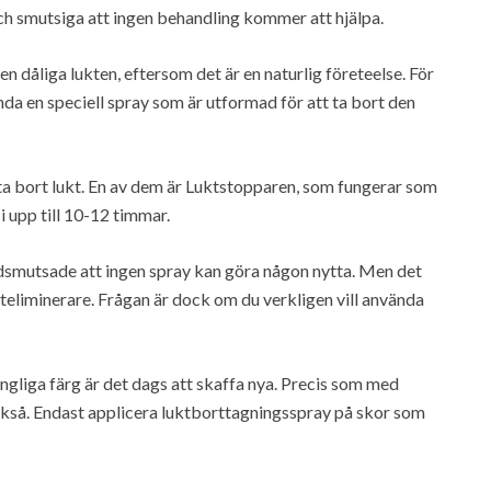
och smutsiga att ingen behandling kommer att hjälpa.
n dåliga lukten, eftersom det är en naturlig företeelse. För
nda en speciell spray som är utformad för att ta bort den
tt ta bort lukt. En av dem är Luktstopparen, som fungerar som
 upp till 10-12 timmar.
edsmutsade att ingen spray kan göra någon nytta. Men det
teliminerare. Frågan är dock om du verkligen vill använda
ungliga färg är det dags att skaffa nya. Precis som med
också. Endast applicera luktborttagningsspray på skor som