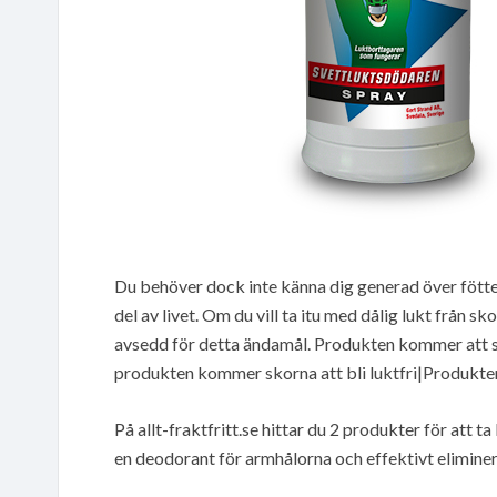
Du behöver dock inte känna dig generad över fötter s
del av livet. Om du vill ta itu med dålig lukt från s
avsedd för detta ändamål. Produkten kommer att se 
produkten kommer skorna att bli luktfri|Produkte
På allt-fraktfritt.se hittar du 2 produkter för att 
en deodorant för armhålorna och effektivt eliminer