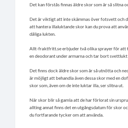
Det kan förstås finnas äldre skor som är så slitna 
Det är viktigt att inte skämmas över fotsvett och de
att hantera illaluktande skor kan du prova att anvä
dåliga lukten.
Allt-fraktfritt.se erbjuder två olika sprayer för a
en deodorant under armarna och tar bort svettlukt i
Det finns dock äldre skor som är så utnötta och n
är möjligt att behandla även dessa skor med en dof
skor som, även om de inte luktar illa, ser slitna ut.
När skor blir så gamla att de har förlorat sin urspr
allting annat finns det en utgångsdatum för skor 
du fortfarande tycker om att använda.