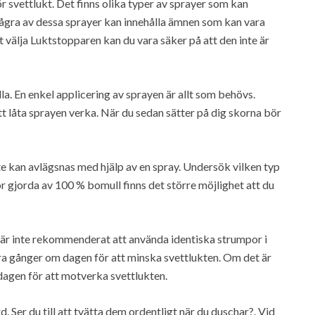
ör svettlukt. Det finns olika typer av sprayer som kan
Några av dessa sprayer kan innehålla ämnen som kan vara
älja Luktstopparen kan du vara säker på att den inte är
la. En enkel applicering av sprayen är allt som behövs.
tt låta sprayen verka. När du sedan sätter på dig skorna bör
nte kan avlägsnas med hjälp av en spray. Undersök vilken typ
gjorda av 100 % bomull finns det större möjlighet att du
är inte rekommenderat att använda identiska strumpor i
ra gånger om dagen för att minska svettlukten. Om det är
dagen för att motverka svettlukten.
d. Ser du till att tvätta dem ordentligt när du duschar?. Vid