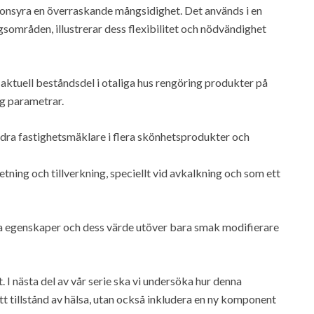
tronsyra en överraskande mångsidighet. Det används i en
sområden, illustrerar dess flexibilitet och nödvändighet
 aktuell beståndsdel i otaliga hus rengöring produkter på
ng parametrar.
ra fastighetsmäklare i flera skönhetsprodukter och
tning och tillverkning, speciellt vid avkalkning och som ett
va egenskaper och dess värde utöver bara smak modifierare
. I nästa del av vår serie ska vi undersöka hur denna
tt tillstånd av hälsa, utan också inkludera en ny komponent