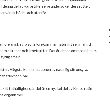
 denna del av vår artikel serie undersöker dess rötter,
t används både i och utanför
ag organisk syra som förekommer naturligt i en mängd
ter som citroner och limefrukter. Det är denna ammoniak som
 syrlig smak.
ukter: Högsta koncentrationen av naturlig citronsyra.
nan frukt och bär.
rskilt i uthållighet där det är en nyckel del av Krebs rutin –
nde organismer.