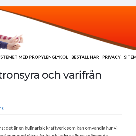
YSTEMET MED PROPYLENGLYKOL
BESTÄLL HÄR
PRIVACY
SITE
tronsyra och varifrån
TS
: det är en kulinarisk kraftverk som kan omvandla hur vi
sationer med citrus frukt, glykolsyra är en spännande