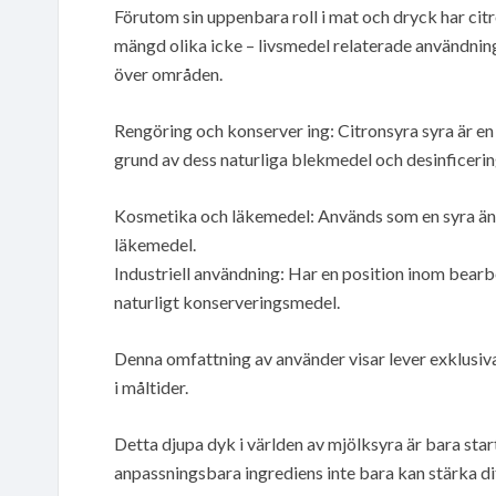
Förutom sin uppenbara roll i mat och dryck har ci
mängd olika icke – livsmedel relaterade användning
över områden.
Rengöring och konserver ing: Citronsyra syra är en
grund av dess naturliga blekmedel och desinficeri
Kosmetika och läkemedel: Används som en syra änd
läkemedel.
Industriell användning: Har en position inom bearbe
naturligt konserveringsmedel.
Denna omfattning av använder visar lever exklusi
i måltider.
Detta djupa dyk i världen av mjölksyra är bara start
anpassningsbara ingrediens inte bara kan stärka di