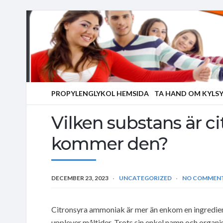
PROPYLENGLYKOL HEMSIDA
TA HAND OM KYLS
Vilken substans är ci
kommer den?
DECEMBER 23, 2023
UNCATEGORIZED
NO COMMEN
Citronsyra ammoniak är mer än enkom en ingrediens
upplever måltider. Trots sin enkel namn och organi