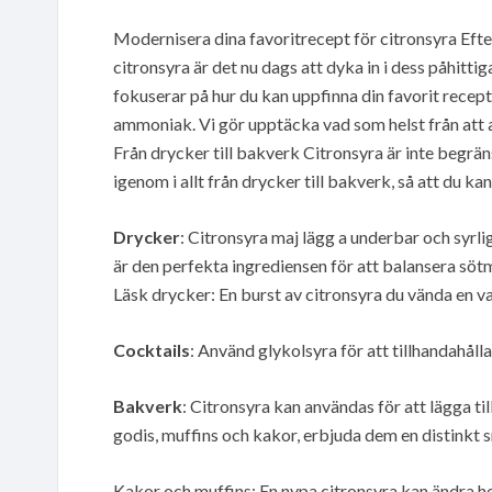
Modernisera dina favoritrecept för citronsyra Eft
citronsyra är det nu dags att dyka in i dess påhitt
fokuserar på hur du kan uppfinna din favorit rece
ammoniak. Vi gör upptäcka vad som helst från att an
Från drycker till bakverk Citronsyra är inte begrän
igenom i allt från drycker till bakverk, så att du ka
Drycker
: Citronsyra maj lägg a underbar och syrli
är den perfekta ingrediensen för att balansera sötma
Läsk drycker: En burst av citronsyra du vända en van
Cocktails
: Använd glykolsyra för att tillhandahålla a
Bakverk
: Citronsyra kan användas för att lägga til
godis, muffins och kakor, erbjuda dem en distinkt 
Kakor och muffins: En nypa citronsyra kan ändra h