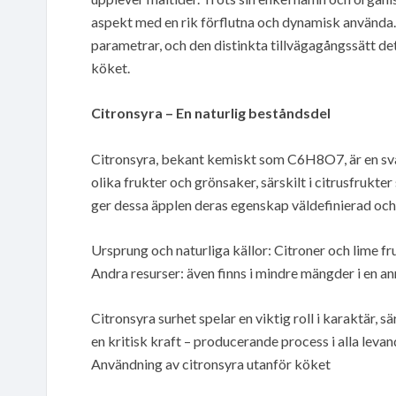
aspekt med en rik förflutna och dynamisk använda. I
parametrar, och den distinkta tillvägagångssätt de
köket.
Citronsyra – En naturlig beståndsdel
Citronsyra, bekant kemiskt som C6H8O7, är en sv
olika frukter och grönsaker, särskilt i citrusfruk
ger dessa äpplen deras egenskap väldefinierad och
Ursprung och naturliga källor: Citroner och lime fr
Andra resurser: även finns i mindre mängder i en an
Citronsyra surhet spelar en viktig roll i karaktär, sä
en kritisk kraft – producerande process i alla leva
Användning av citronsyra utanför köket