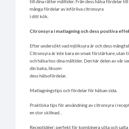
till dina rätter måltider. Från dess hälsa fördelar ti
många fördelar av införliva citronsyra
i ditt kök.
Citronsyra i matlagning och dess positiva effe
Efter undersökt vad mjölksyra är och dess mångfald u
Citronsyra är inte bara en smak förstärkare, utan
och hälsa hos dina måltider. Den här delen av vår s
din baka, liksom
dess hälsofördelar.
Matlagningstips och fördelar för hälsan sida.
Praktiska tips för användning av citronsyra i rece
en stor skillnad. .
Receptidéer: perfekt för kombinera söta och salta 