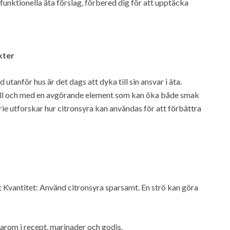
ll funktionella äta förslag, förbered dig för att upptäcka
kter
tanför hus är det dags att dyka till sin ansvar i äta.
 till och med en avgörande element som kan öka både smak
erie utforskar hur citronsyra kan användas för att förbättra
pt Kvantitet: Använd citronsyra sparsamt. En strö kan göra
arom i recept, marinader och godis.