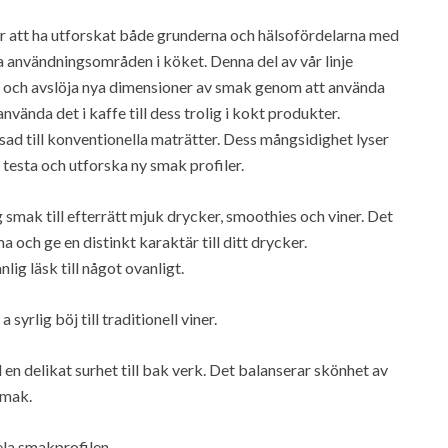
er att ha utforskat både grunderna och hälsofördelarna med
iga användningsområden i köket. Denna del av vår linje
pt och avslöja nya dimensioner av smak genom att använda
vända det i kaffe till dess trolig i kokt produkter.
sad till konventionella maträtter. Dess mångsidighet lyser
n testa och utforska ny smak profiler.
g smak till efterrätt mjuk drycker, smoothies och viner. Det
 och ge en distinkt karaktär till ditt drycker.
lig läsk till något ovanligt.
 syrlig böj till traditionell viner.
l en delikat surhet till bak verk. Det balanserar skönhet av
smak.
ela smakprofilen.