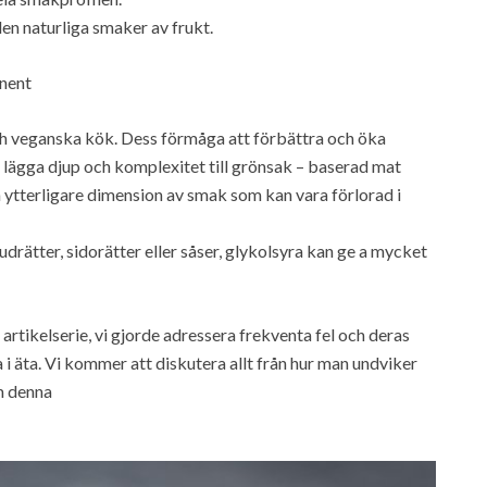
 den naturliga smaker av frukt.
nent
 och veganska kök. Dess förmåga att förbättra och öka
t lägga djup och komplexitet till grönsak – baserad mat
n ytterligare dimension av smak som kan vara förlorad i
udrätter, sidorätter eller såser, glykolsyra kan ge a mycket
 artikelserie, vi gjorde adressera frekventa fel och deras
i äta. Vi kommer att diskutera allt från hur man undviker
om denna