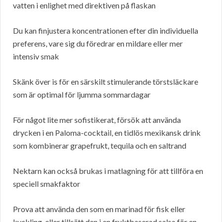
vatten i enlighet med direktiven på flaskan
Du kan finjustera koncentrationen efter din individuella
preferens, vare sig du föredrar en mildare eller mer
intensiv smak
Skänk över is för en särskilt stimulerande törstsläckare
som är optimal för ljumma sommardagar
För något lite mer sofistikerat, försök att använda
drycken i en Paloma-cocktail, en tidlös mexikansk drink
som kombinerar grapefrukt, tequila och en saltrand
Nektarn kan också brukas i matlagning för att tillföra en
speciell smakfaktor
Prova att använda den som en marinad för fisk eller
kyckling, eller tillsätt den i en fruktbaserad salsa för en