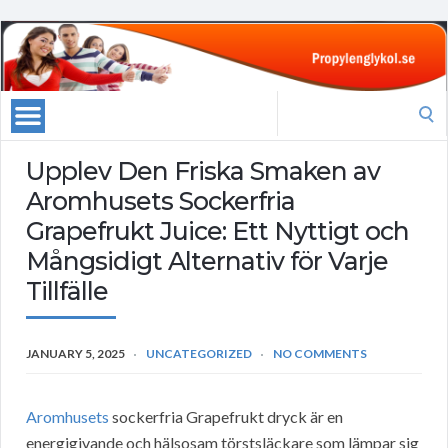
Search
for:
Upplev Den Friska Smaken av
Aromhusets Sockerfria
Grapefrukt Juice: Ett Nyttigt och
Mångsidigt Alternativ för Varje
Tillfälle
JANUARY 5, 2025
UNCATEGORIZED
NO COMMENTS
Aromhusets
sockerfria Grapefrukt dryck är en
energigivande och hälsosam törstsläckare som lämpar sig