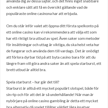
använda dig av dessa sajter, och det finns inget snabbare
och enklare sätt att få en översikt gällande vad de
populäraste online casinona har att erbjuda.
Om du står inför valet att öppna ditt första spelkonto på
ett online casino kan vi rekommendera att välja ett som
har ett riktigt bra utbud av spel. Även saker som metoder
för insättningar och uttag är viktiga, du ska helst veta hur
de fungerar och använda dem till vardags. Det är onödigt
att förlora dyrbar tid på att byta casino bara för att du
längre fram vill göra andra saker än att spela starburst, ett
brett utbud är alltid bra.
Spela starburst – hur går det till?
Starburst är alltså ett mycket populärt slotspel, både för
sin rtp och för att det är så underhållande! När man är
nybörjare på online casino gambling är detta ett mycket
bra alternativ då spelet tillåter väldigt låga insatser.