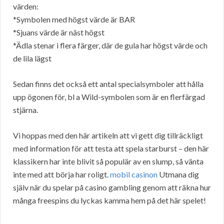
värden:
*Symbolen med högst värde är BAR
*Sjuans värde är näst högst
*Ädla stenar i flera färger, där de gula har högst värde och
de lila lägst
Sedan finns det också ett antal specialsymboler att hålla
upp ögonen för, bl a Wild-symbolen som är en flerfärgad
stjärna.
Vi hoppas med den här artikeln att vi gett dig tillräckligt
med information för att testa att spela starburst – den här
klassikern har inte blivit så populär av en slump, så vänta
inte med att börja har roligt.
mobil casinon
Utmana dig
själv när du spelar på casino gambling genom att räkna hur
många freespins du lyckas kamma hem på det här spelet!