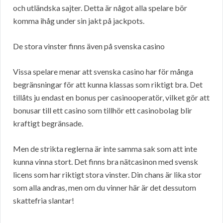
och utländska sajter. Detta är något alla spelare bör
komma ihåg under sin jakt på jackpots.
De stora vinster finns även på svenska casino
Vissa spelare menar att svenska casino har för många
begränsningar för att kunna klassas som riktigt bra. Det
tillåts ju endast en bonus per casinooperatör, vilket gör att
bonusar till ett casino som tillhör ett casinobolag blir
kraftigt begränsade.
Men de strikta reglerna är inte samma sak som att inte
kunna vinna stort. Det finns bra nätcasinon med svensk
licens som har riktigt stora vinster. Din chans är lika stor
som alla andras, men om du vinner här är det dessutom
skattefria slantar!