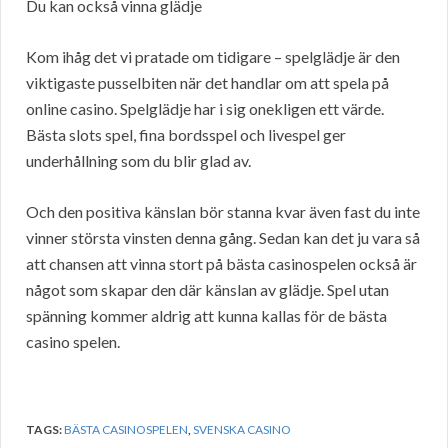
Du kan också vinna glädje
Kom ihåg det vi pratade om tidigare – spelglädje är den
viktigaste pusselbiten när det handlar om att spela på
online casino. Spelglädje har i sig onekligen ett värde.
Bästa slots spel, fina bordsspel och livespel ger
underhållning som du blir glad av.
Och den positiva känslan bör stanna kvar även fast du inte
vinner största vinsten denna gång. Sedan kan det ju vara så
att chansen att vinna stort på bästa casinospelen också är
något som skapar den där känslan av glädje. Spel utan
spänning kommer aldrig att kunna kallas för de bästa
casino spelen.
TAGS:
BÄSTA CASINOSPELEN
,
SVENSKA CASINO