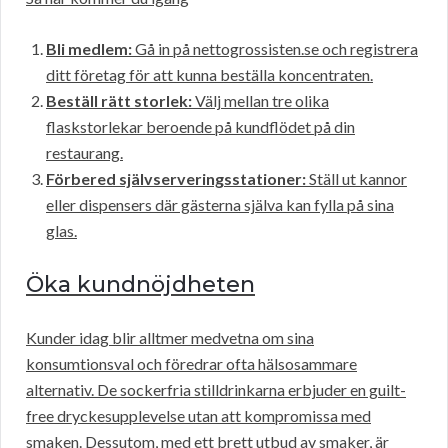
Bli medlem:
Gå in på nettogrossisten.se och registrera
ditt företag för att kunna beställa koncentraten.
Beställ rätt storlek:
Välj mellan tre olika
flaskstorlekar beroende på kundflödet på din
restaurang.
Förbered självserveringsstationer:
Ställ ut kannor
eller dispensers där gästerna själva kan fylla på sina
glas.
Öka kundnöjdheten
Kunder idag blir alltmer medvetna om sina
konsumtionsval och föredrar ofta hälsosammare
alternativ. De sockerfria stilldrinkarna erbjuder en guilt-
free dryckesupplevelse utan att kompromissa med
smaken. Dessutom, med ett brett utbud av smaker, är