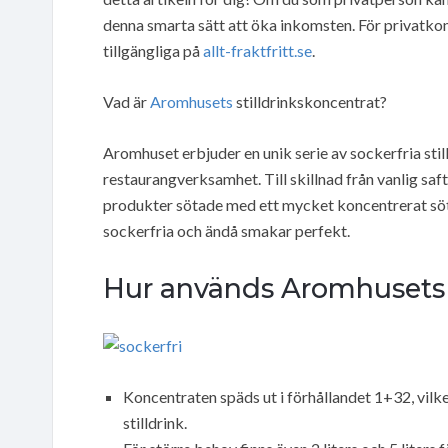
denna smarta sätt att öka inkomsten. För privatko
tillgängliga på
allt-fraktfritt.se
.
Vad är
Aromhusets
stilldrinkskoncentrat?
Aromhuset erbjuder en unik serie av sockerfria sti
restaurangverksamhet. Till skillnad från vanlig saft
produkter sötade med ett mycket koncentrerat sötn
sockerfria och ändå smakar perfekt.
Hur används Aromhusets s
Koncentraten späds ut i förhållandet 1+32, vilket
stilldrink.