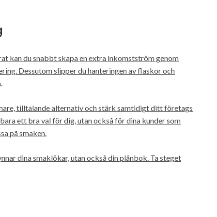
g
trat kan du snabbt skapa en extra inkomstström genom
ering. Dessutom slipper du hanteringen av flaskor och
.
re, tilltalande alternativ och stärk samtidigt ditt företags
bara ett bra val för dig, utan också för dina kunder som
ssa på smaken.
ynnar dina smaklökar, utan också din plånbok. Ta steget