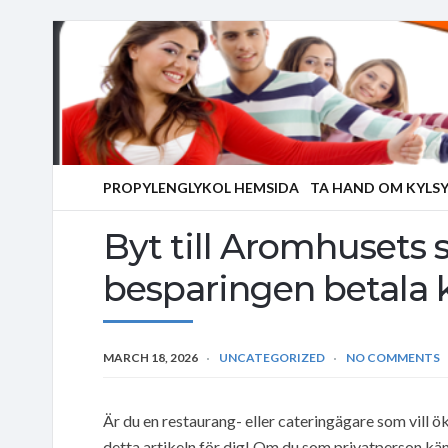
PROPYLENGLYKOL HEMSIDA
TA HAND OM KYLS
Byt till Aromhusets s
besparingen betala 
MARCH 18, 2026
UNCATEGORIZED
NO COMMENTS
Är du en restaurang- eller cateringägare som vill 
detta artikeln för dig! Om du som privatperson k