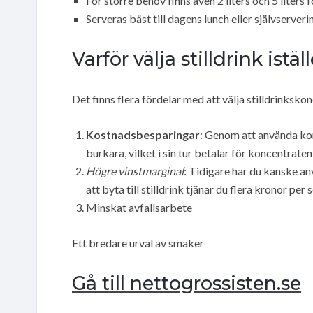
För större behov finns även 2 liters och 5 liters 
Serveras bäst till dagens lunch eller självserveri
Varför välja stilldrink istä
Det finns flera fördelar med att välja stilldrinkskon
Kostnadsbesparingar
: Genom att använda ko
burkara, vilket i sin tur betalar för koncentraten 
Högre vinstmarginal
: Tidigare har du kanske an
att byta till stilldrink tjänar du flera kronor per 
Minskat avfallsarbete
Ett bredare urval av smaker
Gå till nettogrossisten.se