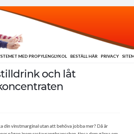
YSTEMET MED PROPYLENGLYKOL
BESTÄLL HÄR
PRIVACY
SITE
tilldrink och låt
koncentraten
öka din vinstmarginal utan att behöva jobba mer? Då är
änner någon inom restaurangbranschen, tipsa dem gärna om