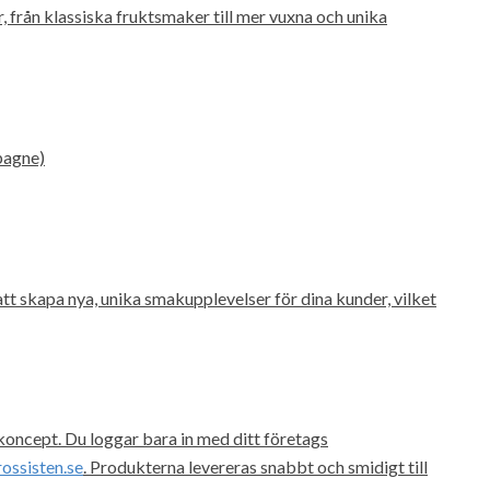
från klassiska fruktsmaker till mer vuxna och unika
pagne)
t skapa nya, unika smakupplevelser för dina kunder, vilket
koncept. Du loggar bara in med ditt företags
ossisten.se
. Produkterna levereras snabbt och smidigt till