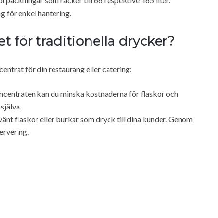
förpackningar som räcker till 66 respektive 165 liter.
ng för enkel hantering.
llet för traditionella drycker?
centrat för din restaurang eller catering:
ncentraten kan du minska kostnaderna för flaskor och
själva.
vänt flaskor eller burkar som dryck till dina kunder. Genom
servering.