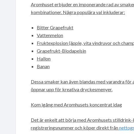
Aromhuset erbjuder en imponerande rad av smaker, 
kombinationer. Några populära val inkluderar:
Bitter Grapefrukt
Vattenmelon
Fruktexplosion (äpple, vita vindruvor och cham
Grapefrukt-Blodapelsin
Hallon
Banan
Dessa smaker kan även blandas med varandra för at
öppnar upp för kreativa dryckesmenyer.
Kom igång med Aromhusets koncentrat idag
Det är enkelt att börja med Aromhusets stilldrink-
registreringsnummer och köper direkt från
nettogr