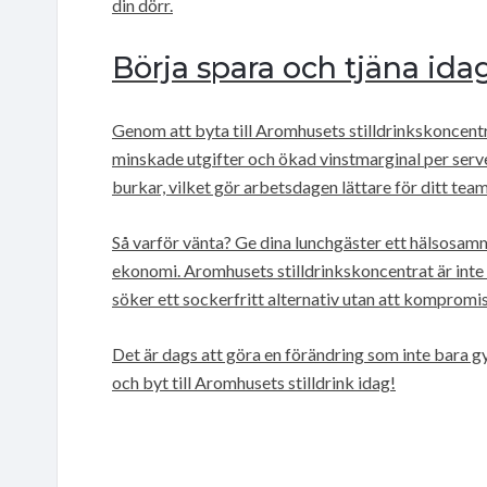
din dörr.
Börja spara och tjäna ida
Genom att byta till Aromhusets stilldrinkskoncen
minskade utgifter och ökad vinstmarginal per serv
burkar, vilket gör arbetsdagen lättare för ditt team
Så varför vänta? Ge dina lunchgäster ett hälsosamma
ekonomi. Aromhusets stilldrinkskoncentrat är inte 
söker ett sockerfritt alternativ utan att kompromi
Det är dags att göra en förändring som inte bara g
och byt till Aromhusets stilldrink idag!