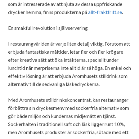
som är intresserade av att njuta av dessa uppfriskande
drycker hemma, finns produkterna på
allt-fraktfritt.se
.
En smakfull revolution i självservering
I restaurangvärlden är varje liten detalj viktig. Förutom att
erbjuda fantastiska måltider, letar fler och fler krögare
efter kreativa sätt att öka intäkterna, speciellt under
lunchtid när merpriserna inte alltid är så höga. En enkel och
effektiv lösning är att erbjuda Aromhusets stilldrink som
alternativ till de sedvanliga läskedryckerna.
Med Aromhusets stilldrinkskoncentrat, kan restauranger
förbättra sin dryckesmeny med sockerfria alternativ som
gör både miljön och kundernas midjemått en tjänst.
Sockerhalten i traditionell saft och läsk ligger runt 10%,
men Aromhusets produkter är sockerfria, sötade med ett