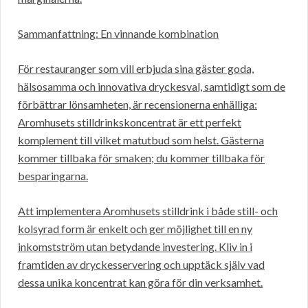
Sammanfattning: En vinnande kombination
För restauranger som vill erbjuda sina gäster goda,
hälsosamma och innovativa dryckesval, samtidigt som de
förbättrar lönsamheten, är recensionerna enhälliga:
Aromhusets stilldrinkskoncentrat är ett perfekt
komplement till vilket matutbud som helst. Gästerna
kommer tillbaka för smaken; du kommer tillbaka för
besparingarna.
Att implementera Aromhusets stilldrink i både still- och
kolsyrad form är enkelt och ger möjlighet till en ny
inkomstström utan betydande investering. Kliv in i
framtiden av dryckesservering och upptäck själv vad
dessa unika koncentrat kan göra för din verksamhet.