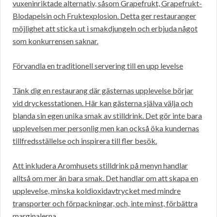
vuxeninriktade alternativ, såsom Grapefrukt, Grapefrukt-
Blodapelsin och Fruktexplosion. Detta ger restauranger
möjlighet att sticka ut i smakdjungeln och erbjuda något
som konkurrensen saknar.
Förvandla en traditionell servering till en upp levelse
Tänk dig en restaurang där gästernas upplevelse börjar
vid dryckesstationen. Här kan gästerna själva välja och
blanda sin egen unika smak av stilldrink. Det gör inte bara
upplevelsen mer personlig men kan också öka kundernas
tillfredsställelse och inspirera till fler besök.
Att inkludera Aromhusets stilldrink på menyn handlar
alltså om mer än bara smak. Det handlar om att skapa en
upplevelse, minska koldioxidavtrycket med mindre
transporter och förpackningar, och, inte minst, förbättra
marginalerna.