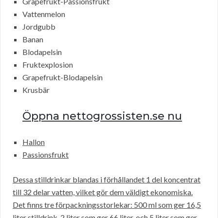
Grapefrukt-Passionsfrukt
Vattenmelon
Jordgubb
Banan
Blodapelsin
Fruktexplosion
Grapefrukt-Blodapelsin
Krusbär
Öppna nettogrossisten.se nu
Hallon
Passionsfrukt
Dessa stilldrinkar blandas i förhållandet 1 del koncentrat
till 32 delar vatten, vilket gör dem väldigt ekonomiska.
Det finns tre förpackningsstorlekar: 500 ml som ger 16,5
liter stilldrink, 2 liter som ger 66 liter, och 5 liter som ger