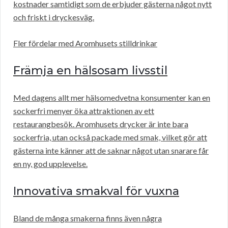
kostnader samtidigt som de erbjuder gästerna något nytt
och friskt i dryckesväg.
Fler fördelar med Aromhusets stilldrinkar
Främja en hälsosam livsstil
Med dagens allt mer hälsomedvetna konsumenter kan en
sockerfri menyer öka attraktionen av ett
restaurangbesök. Aromhusets drycker är inte bara
sockerfria, utan också packade med smak, vilket gör att
gästerna inte känner att de saknar något utan snarare får
en ny, god upplevelse.
Innovativa smakval för vuxna
Bland de många smakerna finns även några