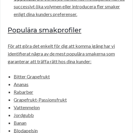
successivt öka volymen eller introducera fler smaker
enligt dina kunders preferenser.
Populära smakprofiler
För att göra det enkelt för dig att komma igång har vi
identifierat några av de mest populära smakerna som
garanterar att träffa rätt hos dina kunder:
Bitter Grapefrukt
Ananas
Rabarber
Grapefrukt-Passionsfrukt
Vattenmelon
Jordgubb
Banan
Blodapelsin