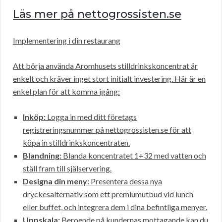
Läs mer på nettogrossisten.se
Implementering i din restaurang
Att börja använda Aromhusets stilldrinkskoncentrat är
enkelt och kräver inget stort initialt investering. Här är en
enkel plan för att komma igång:
Inköp:
Logga in med ditt företags
registreringsnummer på nettogrossisten.se för att
köpa in stilldrinkskoncentraten.
Blandning:
Blanda koncentratet 1+32 med vatten och
ställ fram till själservering.
Designa din meny:
Presentera dessa nya
dryckesalternativ som ett premiumutbud vid lunch
eller buffet, och integrera dem i dina befintliga menyer.
Uppskala:
Beroende på kundernas mottagande kan du