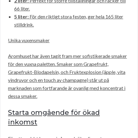
2 liter:
Perfekt för större tillställningar och räcker till
66 liter.
5 liter:
För den riktigt stora festen, ger hela 165 liter
stilldrink.
Unika vuxensmaker
Aromhuset har även tagit fram mer sofistikerade smaker
för den vuxna paletten. Smaker som Grapefrukt,
Grapefrukt-Blodapelsin, och Fruktexplosion (äpple, vita
vindruvor och en touch av champagne) står ut på
marknaden som fortfarande är ovanlig med koncentrat i
dessa smaker.
Starta omgående för ökad
inkomst