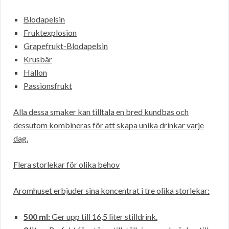
Blodapelsin
Fruktexplosion
Grapefrukt-Blodapelsin
Krusbär
Hallon
Passionsfrukt
Alla dessa smaker kan tilltala en bred kundbas och
dessutom kombineras för att skapa unika drinkar varje
dag.
Flera storlekar för olika behov
Aromhuset erbjuder sina koncentrat i tre olika storlekar:
500 ml:
Ger upp till 16,5 liter stilldrink.