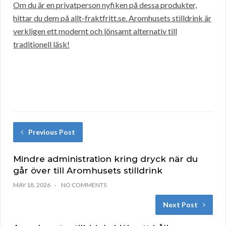
Om du är en privatperson nyfiken på dessa produkter,
hittar du dem på allt-fraktfritt.se. Aromhusets stilldrink är
verkligen ett modernt och lönsamt alternativ till
traditionell läsk!
Previous Post
Mindre administration kring dryck när du
går över till Aromhusets stilldrink
MAY 18, 2026
NO COMMENTS
Next Post