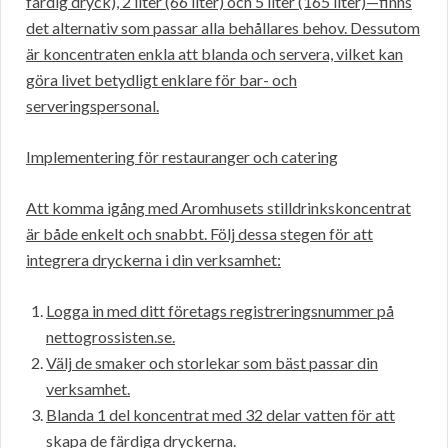
färdig dryck), 2 liter (66 liter) och 5 liter (165 liter)—finns
det alternativ som passar alla behållares behov. Dessutom
är koncentraten enkla att blanda och servera, vilket kan
göra livet betydligt enklare för bar- och
serveringspersonal.
Implementering för restauranger och catering
Att komma igång med Aromhusets stilldrinkskoncentrat
är både enkelt och snabbt. Följ dessa stegen för att
integrera dryckerna i din verksamhet:
Logga in med ditt företags registreringsnummer på
nettogrossisten.se.
Välj de smaker och storlekar som bäst passar din
verksamhet.
Blanda 1 del koncentrat med 32 delar vatten för att
skapa de färdiga dryckerna.