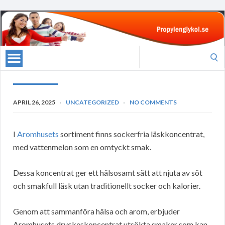
Search
for:
APRIL 26, 2025
UNCATEGORIZED
NO COMMENTS
I
Aromhusets
sortiment finns sockerfria läskkoncentrat,
med vattenmelon som en omtyckt smak.
Dessa koncentrat ger ett hälsosamt sätt att njuta av söt
och smakfull läsk utan traditionellt socker och kalorier.
Genom att sammanföra hälsa och arom, erbjuder
Aromhusets dryckeskoncentrat utsökta smaker som kan