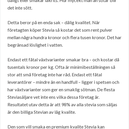
dåligt eller smakar lakrits. Hur mycekt man än sötar blir
det inte sött.
Detta beror på en enda sak – dålig kvalitet. När
företagten köper Stevia så kostar det som rent pulver
mellan några hundra kronor och flera tusen kronor. Det har
begränsad löslighet i vatten.
Endast ett fåtal växtvarianter smakar bra – och kostar då
tusentals kronor per kg. Ofta är minimibeställningen så
stor att små företag inte har råd. Endast ett fåtal
leverantörer – mindre än en handfull – ligger i spetsen och
har växtvarianter som ger en smaklig sötman. De flesta
Steviasäljare vet inte ens vilka dessa företag är.
Resultatet utav detta är att 98% av alla stevia som säljas
är den billiga Stevian av låg kvalite.
Den som vill smaka en premium kvalite Stevia kan