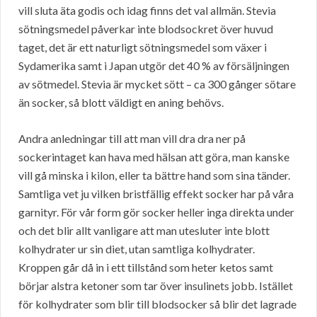
vill sluta äta godis och idag finns det val allmän. Stevia
sötningsmedel påverkar inte blodsockret över huvud
taget, det är ett naturligt sötningsmedel som växer i
Sydamerika samt i Japan utgör det 40 % av försäljningen
av sötmedel. Stevia är mycket sött – ca 300 gånger sötare
än socker, så blott väldigt en aning behövs.
Andra anledningar till att man vill dra dra ner på
sockerintaget kan hava med hälsan att göra, man kanske
vill gå minska i kilon, eller ta bättre hand som sina tänder.
Samtliga vet ju vilken bristfällig effekt socker har på våra
garnityr. För vår form gör socker heller inga direkta under
och det blir allt vanligare att man utesluter inte blott
kolhydrater ur sin diet, utan samtliga kolhydrater.
Kroppen går då in i ett tillstånd som heter ketos samt
börjar alstra ketoner som tar över insulinets jobb. Istället
för kolhydrater som blir till blodsocker så blir det lagrade