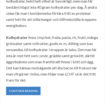
kolhydrater, helst helt vilket är besvärligt, men man får
bestämt högst inta 40 gram kolhydrater per dag. Å andra
sidan får man i bestämmelse förtära fritt av proteiner
samt fett för att stilla hunger och tillfredsställa kroppens
energibehov.
Kolhydrater
finns i mycket, fralla, pasta, ris, frukt, många
grönsaker samt rotfrukter, godis m. m. Allting som kan
omvandlas till kolhydrater i kroppen är tabu. Det man får
inta är rent fett som i smör, grädde samt griskött, därtill
äggviteämne som man framförallt finner i kött och ägg.
Det kan kännas motsägande att äta bacon till frukost när
man vill gå ner i kilon, men följer man LCHF så är det fritt
fram för det.
CONTINUE READING