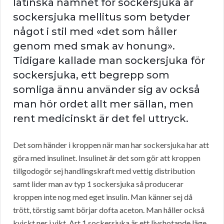
latinska namnet för sockersjuka är
sockersjuka mellitus som betyder
något i stil med «det som håller
genom med smak av honung».
Tidigare kallade man sockersjuka för
sockersjuka, ett begrepp som
somliga ännu använder sig av också
man hör ordet allt mer sällan, men
rent medicinskt är det fel uttryck.
Det som händer i kroppen när man har sockersjuka har att
göra med insulinet. Insulinet är det som gör att kroppen
tillgodogör sej handlingskraft med vettig distribution
samt lider man av typ 1 sockersjuka så producerar
kroppen inte nog med eget insulin. Man känner sej då
trött, törstig samt börjar dofta aceton. Man håller också
kvickt ner i vikt. Art 1 sockersjuka är ett livshotande läge