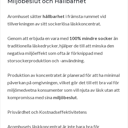
Miljöbeslut och Hållbarhet
Aromhuset sätter
hållbarhet
i främsta rummet vid
tillverkningen av sitt sockerlösa läskkoncentrat.
Genom att erbjuda en vara med
100% mindre socker
än
traditionella läskedrycker, hjälper de till att minska den
negativa miljöeffekt som ofta är förknippad med
storsockerproduktion och -användning.
Produktion av koncentratet är planerad för att ha minimal
påverkan på omgivningen, vilket gör det till ett bra val för
miljömedvetna konsumenter som vill njuta av läsk utan att
kompromissa med sina
miljöbeslut
.
Prisvärdhet och Kostnadseffektivitetens
Aromhusets läskkoncentrat är inte bara bra för