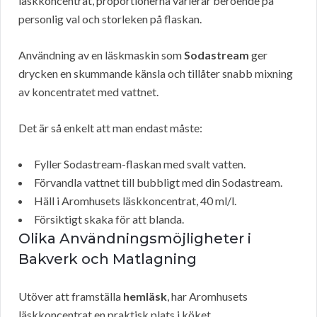
läskkoncentrat, proportionerna varierar beroende på
personlig val och storleken på flaskan.
Användning av en läskmaskin som
Sodastream
ger
drycken en skummande känsla och tillåter snabb mixning
av koncentratet med vattnet.
Det är så enkelt att man endast måste:
Fyller Sodastream-flaskan med svalt vatten.
Förvandla vattnet till bubbligt med din Sodastream.
Häll i Aromhusets läskkoncentrat, 40 ml/l.
Försiktigt skaka för att blanda.
Olika Användningsmöjligheter i
Bakverk och Matlagning
Utöver att framställa
hemläsk
, har Aromhusets
läskkoncentrat en praktisk plats i köket.