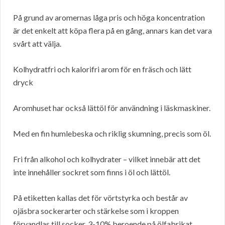
På grund av aromernas låga pris och höga koncentration
är det enkelt att köpa flera på en gång, annars kan det vara
svårt att välja.
Kolhydratfri och kalorifri arom för en fräsch och lätt
dryck
Aromhuset har också lättöl för användning i läskmaskiner.
Med en fin humlebeska och riklig skumning, precis som öl.
Fri från alkohol och kolhydrater – vilket innebär att det
inte innehåller sockret som finns i öl och lättöl.
På etiketten kallas det för vörtstyrka och består av
ojäsbra sockerarter och stärkelse som i kroppen
förvandlas till socker. 3-10% beroende på ölfabrikat.