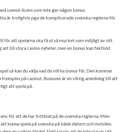
med svensk licens som inte ger någon bonus
detta är troligtvis pga de komplicerade svenska reglerna för
t för att spelarna ska få ut så mycket som möjligt av sitt
 att bli stora casino nyheter, men en bonus kan faktiskt
spel så kan du välja vad du vill ha bonus för. Den kommer
 freespins på casinot. Bonusen är en viktig anledning till att
igt att spela på.
cens för att de har tröttnat på de svenska reglerna. Men
ar att kunna spela på svenska på både datorn och mobilen.
 dem en solklar fördel. Detta trots att de inte stavar sitt