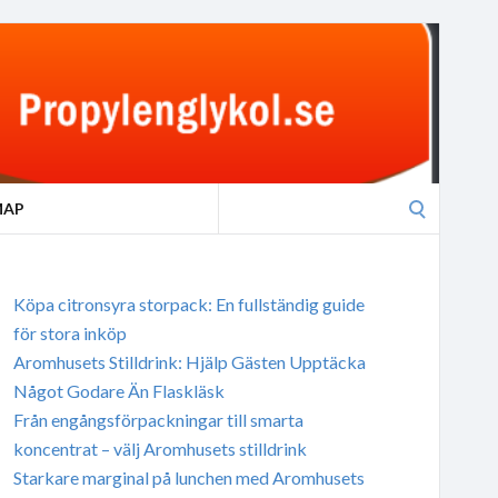
Search
MAP
for:
Köpa citronsyra storpack: En fullständig guide
för stora inköp
Aromhusets Stilldrink: Hjälp Gästen Upptäcka
Något Godare Än Flaskläsk
Från engångsförpackningar till smarta
koncentrat – välj Aromhusets stilldrink
Starkare marginal på lunchen med Aromhusets