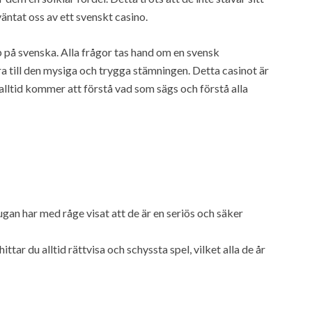
äntat oss av ett svenskt casino.
p på svenska. Alla frågor tas hand om en svensk
dra till den mysiga och trygga stämningen. Detta casinot är
 alltid kommer att förstå vad som sägs och förstå alla
ugan har med råge visat att de är en seriös och säker
ttar du alltid rättvisa och schyssta spel, vilket alla de år