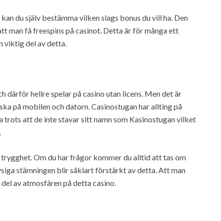
kan du själv bestämma vilken slags bonus du vill ha. Den
tt man få freespins på casinot. Detta är för många ett
 viktig del av detta.
h därför hellre spelar på casino utan licens. Men det är
ska på mobilen och datorn. Casinostugan har allting på
a trots att de inte stavar sitt namn som Kasinostugan vilket
.
 trygghet. Om du har frågor kommer du alltid att tas om
iga stämningen blir såklart förstärkt av detta. Att man
ig del av atmosfären på detta casino.