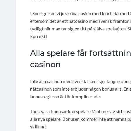
I Sverige kan vi ju skriva casino med k och därmed
eftersom det är ett nätcasino med svensk framtonin
tydligt när man tar sig en titt på själva spelsajten.
korrekt!
Alla spelare får fortsättn
casinon
Inte alla casinon med svensk licens ger längre bonusa
nätcasinon som inte erbjuder någon bonus alls. En 
bonusreglerna är för komplicerade.
Tack vara bonusar kan spelare få ut mer av sitt cas
alla nya spelare. Bonusen kommer inte att hamna p
skillnad.