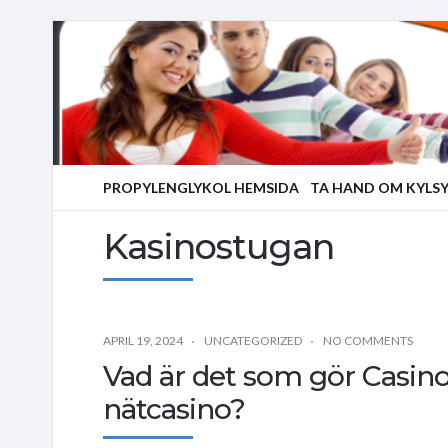
PROPYLENGLYKOL HEMSIDA
TA HAND OM KYLS
Kasinostugan
APRIL 19, 2024
UNCATEGORIZED
NO COMMENTS
Vad är det som gör Casinos
nätcasino?