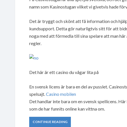
namn som Kasinostugan vilket vi givetvis hade förv
Det är tryggt och skönt att få information och hjäl
kundsupport. Detta gör naturligtvis sitt för att bi
noga med att förmedla till sina spelare att man här
regler.
Det här är ett casino du vågar lita på
En svensk licens är bara en del av pusslet. Casinost
spelsajt.
Casino mobilen
Det handlar inte bara om en svensk spellicens. Här hi
som de har funnits online kan vittna om.
CONTINUE READING