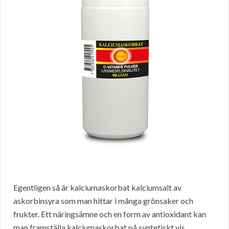
Egentligen så är kalciumaskorbat kalciumsalt av
askorbinsyra som man hittar i många grönsaker och
frukter. Ett näringsämne och en form av antioxidant kan
man framställa kalciumaskorbat på syntetiskt vis.