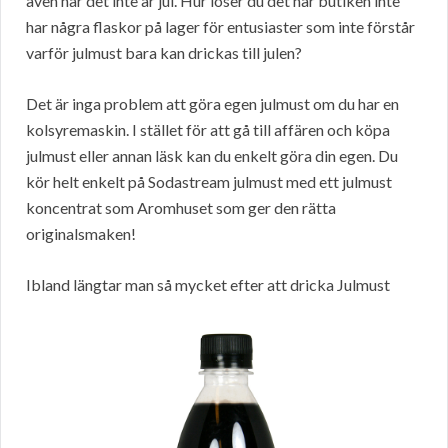
även när det inte är jul. Hur löser du det när butiken inte
har några flaskor på lager för entusiaster som inte förstår
varför julmust bara kan drickas till julen?
Det är inga problem att göra egen julmust om du har en
kolsyremaskin. I stället för att gå till affären och köpa
julmust eller annan läsk kan du enkelt göra din egen. Du
kör helt enkelt på Sodastream julmust med ett julmust
koncentrat som Aromhuset som ger den rätta
originalsmaken!
Ibland längtar man så mycket efter att dricka Julmust