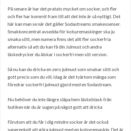
På senare år har det pratats mycket om socker, och fler
och fler har kommit fram till att det inte är så nyttigt. Det
här kan man se när det gäller Sodastreams smakessenser.
Smakkoncentrat avsedda för kolsyremaskinger ska ju
smaka sött, men numera finns det allt fler sockerfria
alternativ så att du kan få din Julmust och andra
läskedrycker du älskar i sockerfri men söt version.
Så nu kan du dricka en zero julmust som smakar sött och
gott precis som du vill. Idag är det tvärtom många som
föredrar sockerfri julmust gjord med en Sodastream.
Nu behöver du inte längre släpa hem läskeblask från
butiken när du är sugen på något gott att dricka
Förutom att du får i dig mindre socker är det också
superenkelt att göra julmust med en kolsyremaskin. Det är