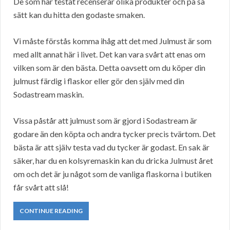
De som har testat recenserar olika produkter och på så
sätt kan du hitta den godaste smaken.
Vi måste förstås komma ihåg att det med Julmust är som
med allt annat här i livet. Det kan vara svårt att enas om
vilken som är den bästa. Detta oavsett om du köper din
julmust färdig i flaskor eller gör den själv med din
Sodastream maskin.
Vissa påstår att julmust som är gjord i Sodastream är
godare än den köpta och andra tycker precis tvärtom. Det
bästa är att själv testa vad du tycker är godast. En sak är
säker, har du en kolsyremaskin kan du dricka Julmust året
om och det är ju något som de vanliga flaskorna i butiken
får svårt att slå!
CONTINUE READING