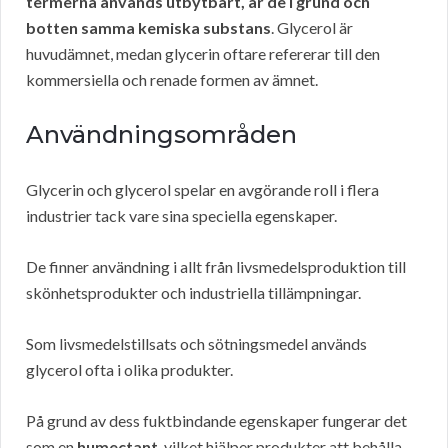
termerna används utbytbart, är de i grund och
botten samma kemiska substans
. Glycerol är
huvudämnet, medan glycerin oftare refererar till den
kommersiella och renade formen av ämnet.
Användningsområden
Glycerin och glycerol spelar en avgörande roll i flera
industrier tack vare sina speciella egenskaper.
De finner användning i allt från livsmedelsproduktion till
skönhetsprodukter och industriella tillämpningar.
Som livsmedelstillsats och sötningsmedel används
glycerol ofta i olika produkter.
På grund av dess fuktbindande egenskaper fungerar det
som en
humectant
, vilket hjälper produkter att behålla