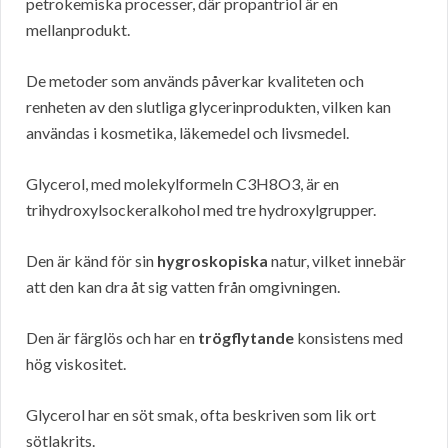
petrokemiska processer, där propantriol är en
mellanprodukt.
De metoder som används påverkar kvaliteten och
renheten av den slutliga glycerinprodukten, vilken kan
användas i kosmetika, läkemedel och livsmedel.
Glycerol, med molekylformeln C3H8O3, är en
trihydroxylsockeralkohol med tre hydroxylgrupper.
Den är känd för sin
hygroskopiska
natur, vilket innebär
att den kan dra åt sig vatten från omgivningen.
Den är färglös och har en
trögflytande
konsistens med
hög viskositet.
Glycerol har en söt smak, ofta beskriven som lik ort
sötlakrits.