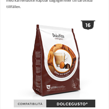
med kaffemaskin kapslar dagligen eller till särskilda
tillfällen.