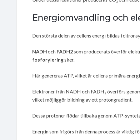
Energiomvandling och el
Den största delen av cellens energi bildas i citrons
NADH
och
FADH2
som producerats överför elektr
fosforylering
sker.
Här genereras ATP, vilket är cellens primära energi
Elektroner från NADH och FADH₂ överförs genom 
vilket möjliggör bildning av ett protongradient.
Dessa protoner flödar tillbaka genom ATP-syntetas 
Energin som frigörs från denna process är viktig fö