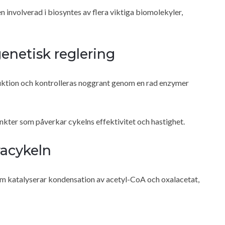
involverad i biosyntes av flera viktiga biomolekyler,
enetisk reglering
duktion och kontrolleras noggrant genom en rad enzymer
kter som påverkar cykelns effektivitet och hastighet.
racykeln
om katalyserar kondensation av acetyl-CoA och oxalacetat,