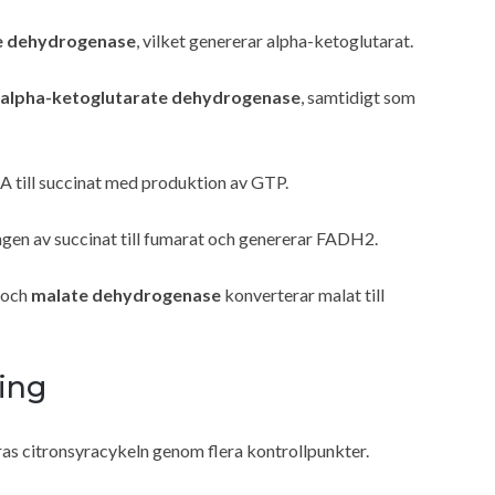
te dehydrogenase
, vilket genererar alpha-ketoglutarat.
alpha-ketoglutarate dehydrogenase
, samtidigt som
 till succinat med produktion av GTP.
gen av succinat till fumarat och genererar FADH2.
, och
malate dehydrogenase
konverterar malat till
ning
ras citronsyracykeln genom flera kontrollpunkter.