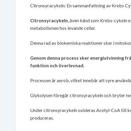
Citronsyracykeln: En sammanfattning av Krebs Cyk
Citronsyracykeln
, även känd som Krebs-cykeln el
metabolismen hos levande celler.
Denna rad av biokemiska reaktioner sker i mitokon
Genom denna process sker energiutvinning från
funktion och överlevnad
.
Processen är aerob, vilket innebär att syre används
Glykolysen föregår citronsyracykeln och bryter ner
Under citronsyracykeln oxideras Acetyl-CoA till
produceras.