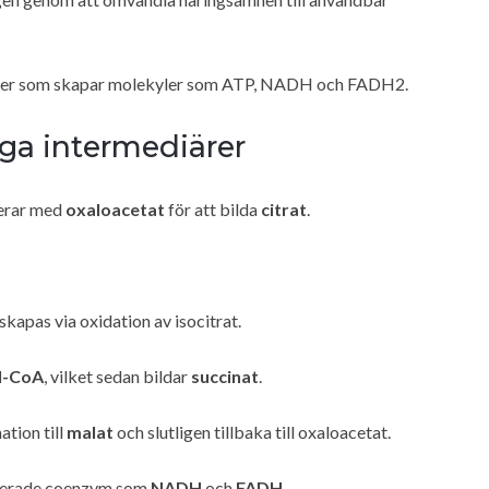
ner som skapar molekyler som ATP, NADH och FADH2.
iga intermediärer
erar med
oxaloacetat
för att bilda
citrat
.
skapas via oxidation av isocitrat.
l-CoA
, vilket sedan bildar
succinat
.
ation till
malat
och slutligen tillbaka till oxaloacetat.
cerade coenzym som
NADH
och
FADH₂
.