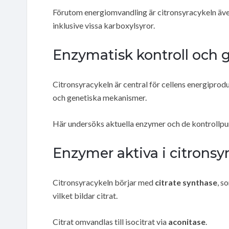
Förutom energiomvandling är citronsyracykeln även 
inklusive vissa karboxylsyror.
Enzymatisk kontroll och g
Citronsyracykeln är central för cellens energipro
och genetiska mekanismer.
Här undersöks aktuella enzymer och de kontrollpun
Enzymer aktiva i citronsy
Citronsyracykeln börjar med
citrate synthase
, s
vilket bildar citrat.
Citrat omvandlas till isocitrat via
aconitase
.