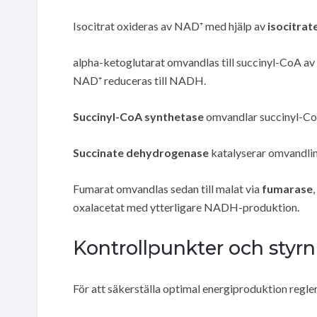
Isocitrat oxideras av NAD⁺ med hjälp av
isocitra
alpha-ketoglutarat omvandlas till succinyl-CoA av
NAD⁺ reduceras till NADH.
Succinyl-CoA synthetase
omvandlar succinyl-CoA
Succinate dehydrogenase
katalyserar omvandlin
Fumarat omvandlas sedan till malat via
fumarase
oxalacetat med ytterligare NADH-produktion.
Kontrollpunkter och styr
För att säkerställa optimal energiproduktion regle