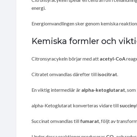
energi.
Energiomvandlingen sker genom kemiska reaktio
Kemiska formler och vikt
Citronsyracykeln börjar med att
acetyl-CoA
reag
Citratet omvandlas därefter till
isocitrat
.
En viktig intermediär är
alpha-ketoglutarat
, som 
alpha-Ketoglutarat konverteras vidare till
succiny
Succinat omvandlas till
fumarat
, följt av transform
Under dessa reaktioner produceras
CO₂
och redu