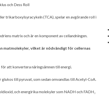
lus och Dess Roll
ler trikarboxylsyracykeln (TCA), spelar en avgörande roll i
driens matrix och är en komponent av cellandningen.
 matmolekyler, vilket är nödvändigt för cellernas
 för att konvertera näringsämnen till energi.
 glukos till pyruvat, som sedan omvandlas till Acetyl-CoA.
 koldioxid, och energirika molekyler som NADH och FADH₂