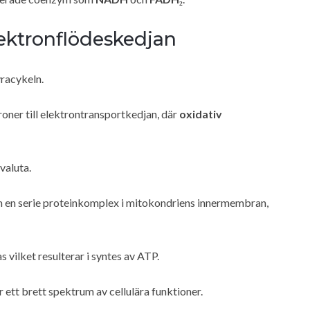
ektronflödeskedjan
yracykeln.
oner till elektrontransportkedjan, där
oxidativ
valuta.
en serie proteinkomplex i mitokondriens innermembran,
vilket resulterar i syntes av ATP.
r ett brett spektrum av cellulära funktioner.