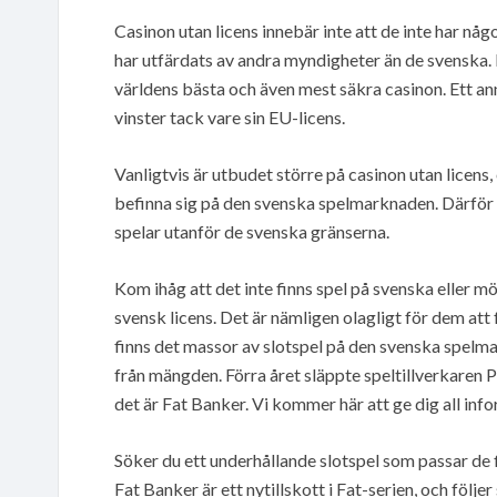
Casinon utan licens innebär inte att de inte har någ
har utfärdats av andra myndigheter än de svenska. 
världens bästa och även mest säkra casinon. Ett an
vinster tack vare sin EU-licens.
Vanligtvis är utbudet större på casinon utan licens, 
befinna sig på den svenska spelmarknaden. Därför är
spelar utanför de svenska gränserna.
Kom ihåg att det inte finns spel på svenska eller mö
svensk licens. Det är nämligen olagligt för dem att 
finns det massor av slotspel på den svenska spelm
från mängden. Förra året släppte speltillverkaren 
det är Fat Banker. Vi kommer här att ge dig all inf
Söker du ett underhållande slotspel som passar de 
Fat Banker är ett nytillskott i Fat-serien, och fö