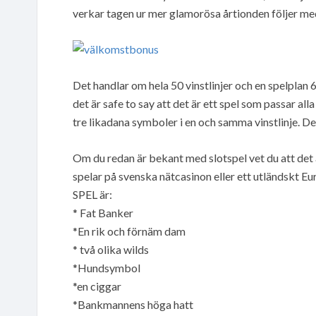
verkar tagen ur mer glamorösa årtionden följer med
Det handlar om hela 50 vinstlinjer och en spelplan 6
det är safe to say att det är ett spel som passar a
tre likadana symboler i en och samma vinstlinje. D
Om du redan är bekant med slotspel vet du att det 
spelar på svenska nätcasinon eller ett utländskt Eu
SPEL är:
* Fat Banker
*En rik och förnäm dam
* två olika wilds
*Hundsymbol
*en ciggar
*Bankmannens höga hatt