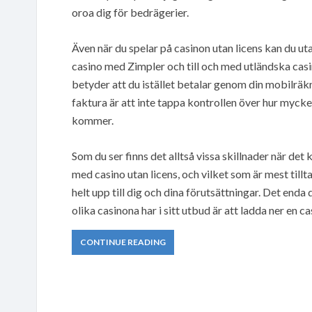
oroa dig för bedrägerier.
Även när du spelar på casinon utan licens kan du u
casino med Zimpler och till och med utländska casi
betyder att du istället betalar genom din mobilräkn
faktura är att inte tappa kontrollen över hur mycke
kommer.
Som du ser finns det alltså vissa skillnader när det
med casino utan licens, och vilket som är mest tillt
helt upp till dig och dina förutsättningar. Det enda
olika casinona har i sitt utbud är att ladda ner en ca
CONTINUE READING