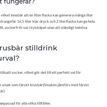
t fungerar?
vilket innebär att en liten flaska kan generera många liter
i ungefär 16,5 liter klar dryck och 2 literflaska kan ge hela
fullt, sockerfritt val i kylskåpet utan att ständigt behöva
usbär stilldrink
urval?
 tillsatt socker, vilket gör det till ett perfekt val för
 smak som färskt krusbär|Smaken jämförs med färskt
är}
passad för alla olika tillfällen.