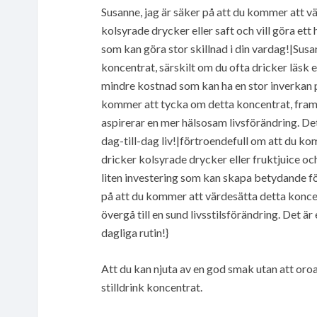
Susanne, jag är säker på att du kommer att vä
kolsyrade drycker eller saft och vill göra ett
som kan göra stor skillnad i din vardag!|Sus
koncentrat, särskilt om du ofta dricker läsk e
mindre kostnad som kan ha en stor inverkan på 
kommer att tycka om detta koncentrat, framfö
aspirerar en mer hälsosam livsförändring. Det 
dag-till-dag liv!|förtroendefull om att du ko
dricker kolsyrade drycker eller fruktjuice oc
liten investering som kan skapa betydande för
på att du kommer att värdesätta detta koncentr
övergå till en sund livsstilsförändring. Det är
dagliga rutin!}
Att du kan njuta av en god smak utan att oro
stilldrink koncentrat.