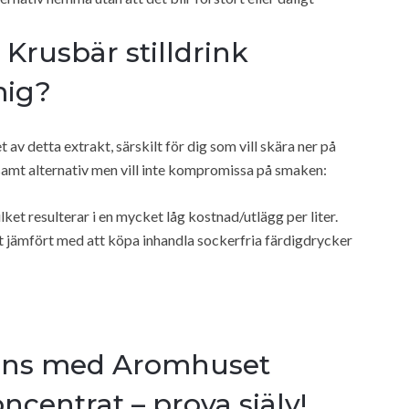
rusbär stilldrink
mig?
av detta extrakt, särskilt för dig som vill skära ner på
samt alternativ men vill inte kompromissa på smaken:
ilket resulterar i en mycket låg kostnad/utlägg per liter.
 jämfört med att köpa inhandla sockerfria färdigdrycker
mans med Aromhuset
ncentrat – prova själv!