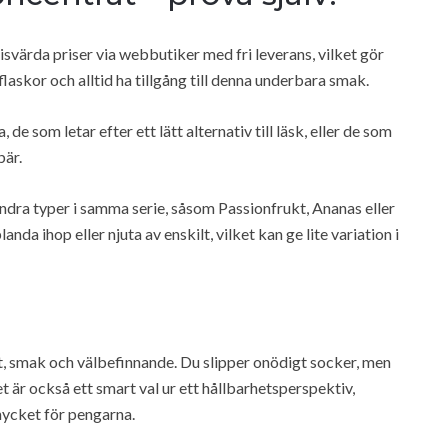
risvärda priser via webbutiker med fri leverans, vilket gör
laskor och alltid ha tillgång till denna underbara smak.
e som letar efter ett lätt alternativ till läsk, eller de som
bär.
andra typer i samma serie, såsom Passionfrukt, Ananas eller
da ihop eller njuta av enskilt, vilket kan ge lite variation i
t, smak och välbefinnande. Du slipper onödigt socker, men
 är också ett smart val ur ett hållbarhetsperspektiv,
mycket för pengarna.