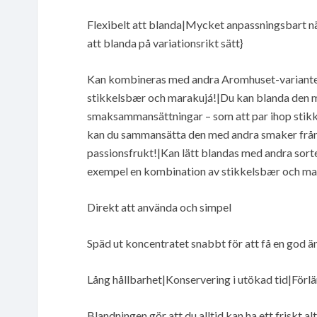
Flexibelt att blanda|Mycket anpassningsbart nä
att blanda på variationsrikt sätt}
Kan kombineras med andra Aromhuset-varianter 
stikkelsbær och marakujá!|Du kan blanda den m
smaksammansättningar – som att par ihop stikk
kan du sammansätta den med andra smaker från
passionsfrukt!|Kan lätt blandas med andra sorte
exempel en kombination av stikkelsbær och ma
Direkt att använda och simpel
Späd ut koncentratet snabbt för att få en god än
Lång hållbarhet|Konservering i utökad tid|Förlä
Blandningen gör att du alltid kan ha ett friskt al