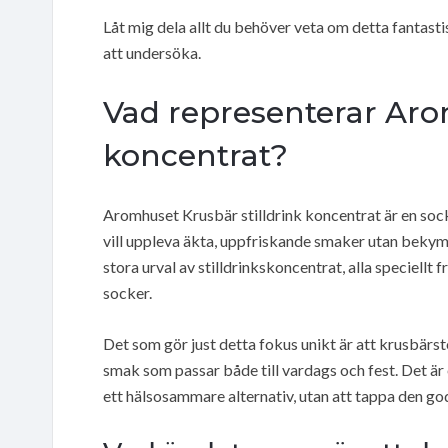
Låt mig dela allt du behöver veta om detta fantasti
att undersöka.
Vad representerar Aro
koncentrat?
Aromhuset Krusbär stilldrink koncentrat är en soc
vill uppleva äkta, uppfriskande smaker utan bekym
stora urval av stilldrinkskoncentrat, alla speciell
socker.
Det som gör just detta fokus unikt är att krusbärsto
smak som passar både till vardags och fest. Det är
ett hälsosammare alternativ, utan att tappa den g