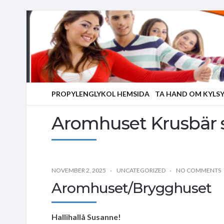
PROPYLENGLYKOL HEMSIDA
TA HAND OM KYLS
Aromhuset Krusbär s
NOVEMBER 2, 2025
UNCATEGORIZED
NO COMMENTS
Aromhuset/Brygghuset
Hallihallå Susanne!