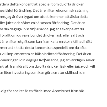
rdera detta koncentrat, speciellt om du ofta dricker
 healthful förändring. Det är en liten ekonomisk satsning
anne, jag är övertygad om att du kommer att älska detta
ller juice och söker en hälsosam förändring. Det är en
din dagliga livsstil!|Susanne, jag är säker på att du
rallt om du regelbundet dricker läsk eller saft och
är en liten utgift som kan framkalla en stor skillnad i ditt
mmer att skatta detta koncentrat, speciellt om du ofta
h vill implementera en hälsoinriktad förändring. Det är en
ändringar i din dagliga liv!|Susanne, jag är verkligen säker
at, framförallt om du ofta dricker läsk eller juice och vill
 en liten investering som kan göra en stor skillnad i din
a dig för socker är en fördel med Aromhuset Krusbär