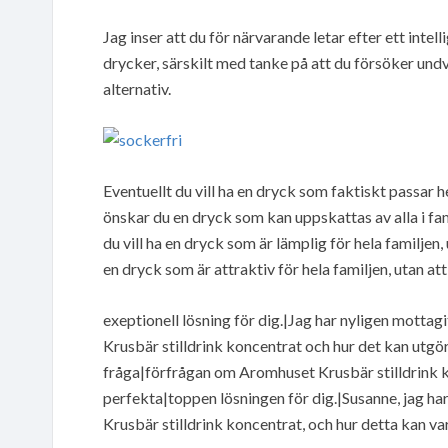
Jag inser att du för närvarande letar efter ett inte
drycker, särskilt med tanke på att du försöker und
alternativ.
Eventuellt du vill ha en dryck som faktiskt passar h
önskar du en dryck som kan uppskattas av alla i fami
du vill ha en dryck som är lämplig för hela familjen,
en dryck som är attraktiv för hela familjen, utan at
exeptionell lösning för dig.|Jag har nyligen motta
Krusbär stilldrink koncentrat och hur det kan utgöra 
fråga|förfrågan om Aromhuset Krusbär stilldrink k
perfekta|toppen lösningen för dig.|Susanne, jag ha
Krusbär stilldrink koncentrat, och hur detta kan v