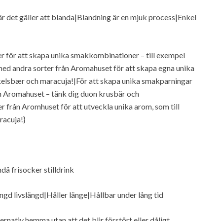
r det gäller att blanda|Blandning är en mjuk process|Enkel
för att skapa unika smakkombinationer – till exempel
ed andra sorter från Aromahuset för att skapa egna unika
elsbær och maracuja!|För att skapa unika smakparningar
 Aromahuset – tänk dig duon krusbär och
r från Aromhuset för att utveckla unika arom, som till
racuja!}
då frisocker stilldrink
ngd livslängd|Håller länge|Hållbar under lång tid
ternativ hemma utan att det blir förstört eller dåligt