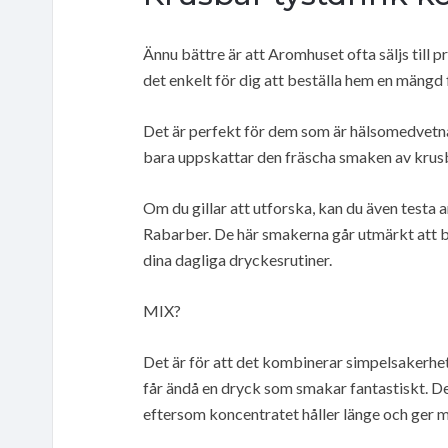
Ännu bättre är att Aromhuset ofta säljs till p
det enkelt för dig att beställa hem en mängd f
Det är perfekt för dem som är hälsomedvetna, d
bara uppskattar den fräscha smaken av krus
Om du gillar att utforska, kan du även testa 
Rabarber. De här smakerna går utmärkt att blan
dina dagliga dryckesrutiner.
MIX?
Det är för att det kombinerar simpelsakerhe
får ändå en dryck som smakar fantastiskt. Det
eftersom koncentratet håller länge och ger 