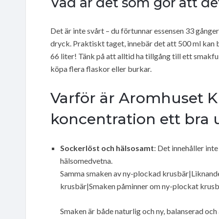
Vad är det som gör att de
Det är inte svårt – du förtunnar essensen 33 gånger 
dryck. Praktiskt taget, innebär det att 500 ml kan bl
66 liter! Tänk på att alltid ha tillgång till ett smak
köpa flera flaskor eller burkar.
Varför är Aromhuset Kr
koncentration ett bra 
Sockerlöst och hälsosamt
: Det innehåller inte
hälsomedvetna.
Samma smaken av ny-plockad krusbär|Liknande
krusbär|Smaken påminner om ny-plockat krusb
Smaken är både naturlig och ny, balanserad och an