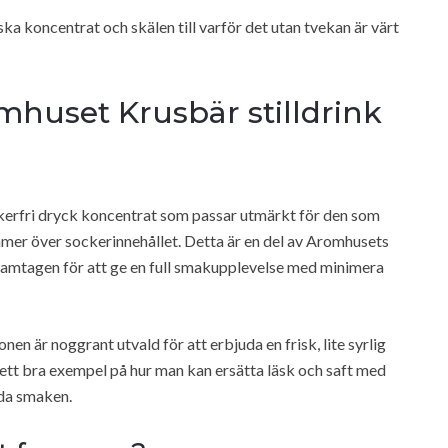
ska koncentrat och skälen till varför det utan tvekan är värt
mhuset Krusbär stilldrink
kerfri dryck koncentrat som passar utmärkt för den som
mer över sockerinnehållet. Detta är en del av Aromhusets
t framtagen för att ge en full smakupplevelse med minimera
nen är noggrant utvald för att erbjuda en frisk, lite syrlig
 ett bra exempel på hur man kan ersätta läsk och saft med
oda smaken.