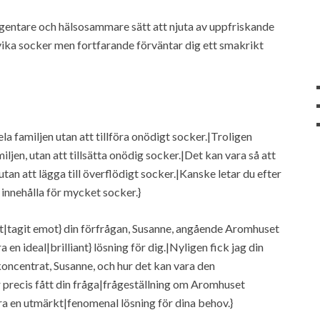
lligentare och hälsosammare sätt att njuta av uppfriskande
vika socker men fortfarande förväntar dig ett smakrikt
ela familjen utan att tillföra onödigt socker.|Troligen
ljen, utan att tillsätta onödig socker.|Det kan vara så att
 utan att lägga till överflödigt socker.|Kanske letar du efter
t innehålla för mycket socker.}
git|tagit emot} din förfrågan, Susanne, angående Aromhuset
en ideal|brilliant} lösning för dig.|Nyligen fick jag din
oncentrat, Susanne, och hur det kan vara den
r precis fått din fråga|frågeställning om Aromhuset
ara en utmärkt|fenomenal lösning för dina behov.}